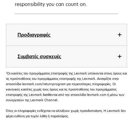
responsibility you can count on.
Προδιαγραφές
Συμβατές συσκευές
†
Οι κασέτες του προγράμματος επιστροφής της Lexmark υπόκεινται στους όρους και
τις προϋποθέσεις του προγράμματος επιστροφής της Lexmark. Ανατρέξτε στην
ιστοσελίδα lexmark.com/returnprogram για περισσότερες πληροφορίες. Οι
κανονικές κασέτες χωρίς τους όρους και τις προϋποθέσεις του προγράμματος
επιστροφής της Lexmark διατίθενται από την ιστοσελίδα lexmark.com ή μέσω των
συνεργατών της Lexmark Channel.
Όλες οι πληροφορίες ενδέχεται να αλλάξουν χωρίς προειδοποίηση. Η Lexmark δεν
φέρει ευθύνη για τυχόν λάθη ή παραλείψεις.