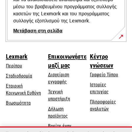
μέσω του βραβευμένου προγράμματος συλλογής
κασετών της Lexmark και του προγράμματος
συλλογής εξοπλισμού της Lexmark.
Μετάβαση στη σελίδα
Lexmark
Επικοινωνήστε
Κέντρο
μαζί μας
γνώσεων
Περίπου
Διαχείριση
Γραφείο Τύπου
Σταδιοδρομία
εγγραφής
Ιστορίες
Εταιρική
Τεχνική
επιτυχίας
opens
Κοινωνική Ευθύνη
opens
υποστήριξη
in
Πληροφορίες
Βιωσιμότητα
in
a
Δήλωση
αναλυτών
a
new
προϊόντος
new
tab
Βρείτε έναν
tab