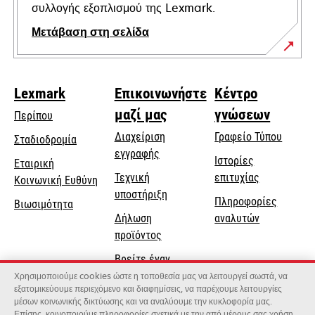
συλλογής εξοπλισμού της Lexmark.
Μετάβαση στη σελίδα
Lexmark
Επικοινωνήστε
Κέντρο
μαζί μας
γνώσεων
Περίπου
Διαχείριση
Γραφείο Τύπου
Σταδιοδρομία
εγγραφής
Ιστορίες
Εταιρική
Τεχνική
επιτυχίας
opens
Κοινωνική Ευθύνη
opens
υποστήριξη
in
Πληροφορίες
Βιωσιμότητα
in
a
Δήλωση
αναλυτών
a
new
προϊόντος
new
tab
Βρείτε έναν
tab
αντιπρόσωπο
Χρησιμοποιούμε cookies ώστε η τοποθεσία μας να λειτουργεί σωστά, να
εξατομικεύουμε περιεχόμενο και διαφημίσεις, να παρέχουμε λειτουργίες
Κατάλογος
μέσων κοινωνικής δικτύωσης και να αναλύουμε την κυκλοφορία μας.
Επίσης, κοινοποιούμε πληροφορίες σχετικά με την από μέρους σας χρήση