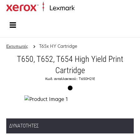
Αρχική
Εκτυπωτές
T65x HY Cartridge
T650, T652, T654 High Yield Print
Cartridge
Κωδ. ανταλλακτικού:: T650H21E
ΔΥΝΑΤΌΤΗΤΕΣ