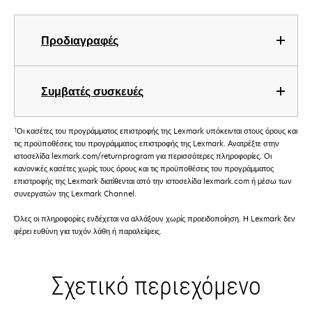
Προδιαγραφές
Συμβατές συσκευές
†
Οι κασέτες του προγράμματος επιστροφής της Lexmark υπόκεινται στους όρους και
τις προϋποθέσεις του προγράμματος επιστροφής της Lexmark. Ανατρέξτε στην
ιστοσελίδα lexmark.com/returnprogram για περισσότερες πληροφορίες. Οι
κανονικές κασέτες χωρίς τους όρους και τις προϋποθέσεις του προγράμματος
επιστροφής της Lexmark διατίθενται από την ιστοσελίδα lexmark.com ή μέσω των
συνεργατών της Lexmark Channel.
Όλες οι πληροφορίες ενδέχεται να αλλάξουν χωρίς προειδοποίηση. Η Lexmark δεν
φέρει ευθύνη για τυχόν λάθη ή παραλείψεις.
Σχετικό περιεχόμενο