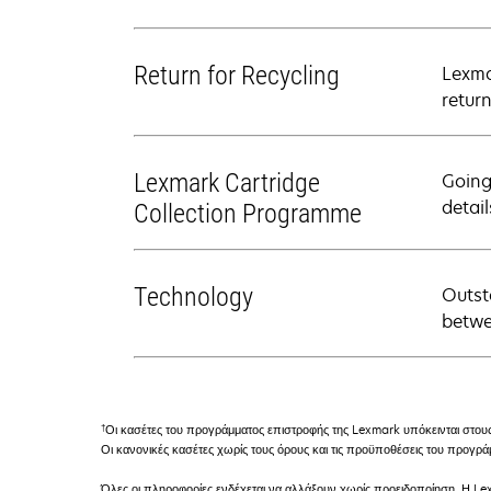
Return for Recycling
Lexma
retur
Lexmark Cartridge
Going
detail
Collection Programme
Technology
Outst
betwe
†
Οι κασέτες του προγράμματος επιστροφής της Lexmark υπόκεινται στου
Οι κανονικές κασέτες χωρίς τους όρους και τις προϋποθέσεις του προγ
Όλες οι πληροφορίες ενδέχεται να αλλάξουν χωρίς προειδοποίηση. Η Lex