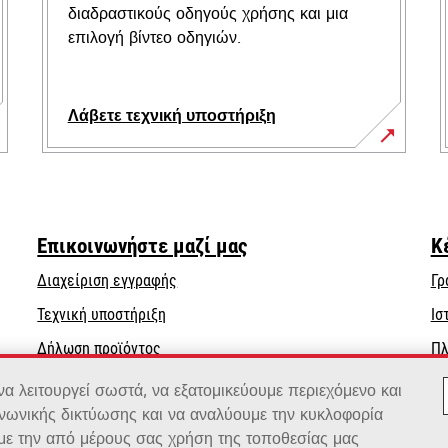
διαδραστικούς οδηγούς χρήσης και μια
επιλογή βίντεο οδηγιών.
Λάβετε τεχνική υποστήριξη
opens
in
a
new
Επικοινωνήστε μαζί μας
Κ
tab
Διαχείριση εγγραφής
Γρ
opens
Τεχνική υποστήριξη
Ισ
in
Δήλωση προϊόντος
Πλ
a
Βρείτε έναν αντιπρόσωπο
new
 λειτουργεί σωστά, να εξατομικεύουμε περιεχόμενο και
tab
ινωνικής δικτύωσης και να αναλύουμε την κυκλοφορία
Κατάλογος χονδρεμπόρων
 με την από μέρους σας χρήση της τοποθεσίας μας