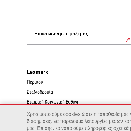
Επικοινωνήστε μαζί μας
Lexmark
Περίπου
Σταδιοδρομία
opens
Εταιρική Κοινωνική Ευθύνη
in
Βιωσιμότητα
Χρησιμοποιούμε cookies ώστε η τοποθεσία μας να
a
διαφημίσεις, να παρέχουμε λειτουργίες μέσων κο
new
μας. Επίσης, κοινοποιούμε πληροφορίες σχετικά
tab