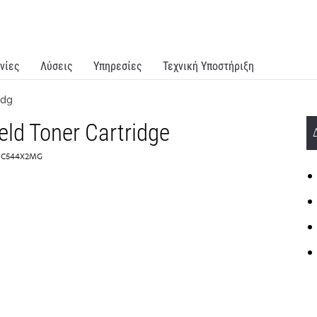
νίες
Λύσεις
Υπηρεσίες
Τεχνική Υποστήριξη
idg
eld Toner Cartridge
:: C544X2MG