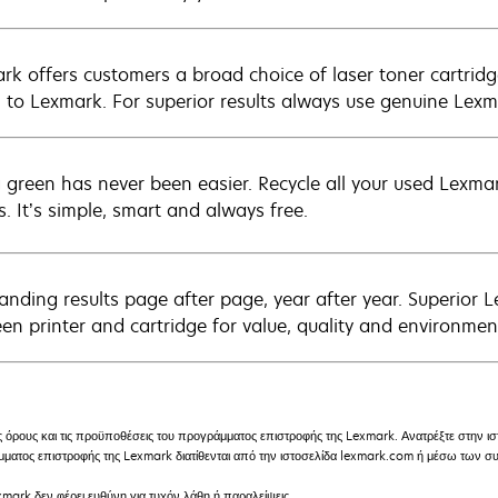
rk offers customers a broad choice of laser toner cartridg
n to Lexmark. For superior results always use genuine Lexm
 green has never been easier. Recycle all your used Lexmark
s. It’s simple, smart and always free.
anding results page after page, year after year. Superior 
en printer and cartridge for value, quality and environment
ς όρους και τις προϋποθέσεις του προγράμματος επιστροφής της Lexmark. Ανατρέξτε στην 
ράμματος επιστροφής της Lexmark διατίθενται από την ιστοσελίδα lexmark.com ή μέσω των
mark δεν φέρει ευθύνη για τυχόν λάθη ή παραλείψεις.