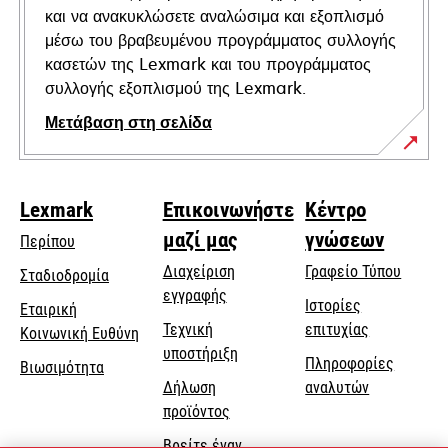
και να ανακυκλώσετε αναλώσιμα και εξοπλισμό
μέσω του βραβευμένου προγράμματος συλλογής
κασετών της Lexmark και του προγράμματος
συλλογής εξοπλισμού της Lexmark.
Μετάβαση στη σελίδα
Lexmark
Επικοινωνήστε
Κέντρο
μαζί μας
γνώσεων
Περίπου
Διαχείριση
Γραφείο Τύπου
Σταδιοδρομία
εγγραφής
Ιστορίες
Εταιρική
Τεχνική
επιτυχίας
opens
Κοινωνική Ευθύνη
opens
υποστήριξη
in
Πληροφορίες
Βιωσιμότητα
in
a
Δήλωση
αναλυτών
a
new
προϊόντος
new
tab
Βρείτε έναν