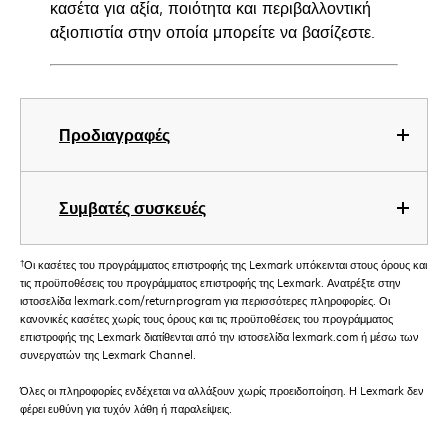
κασέτα για αξία, ποιότητα και περιβαλλοντική
αξιοπιστία στην οποία μπορείτε να βασίζεστε.
Προδιαγραφές
Συμβατές συσκευές
†
Οι κασέτες του προγράμματος επιστροφής της Lexmark υπόκεινται στους όρους και
τις προϋποθέσεις του προγράμματος επιστροφής της Lexmark. Ανατρέξτε στην
ιστοσελίδα lexmark.com/returnprogram για περισσότερες πληροφορίες. Οι
κανονικές κασέτες χωρίς τους όρους και τις προϋποθέσεις του προγράμματος
επιστροφής της Lexmark διατίθενται από την ιστοσελίδα lexmark.com ή μέσω των
συνεργατών της Lexmark Channel.
Όλες οι πληροφορίες ενδέχεται να αλλάξουν χωρίς προειδοποίηση. Η Lexmark δεν
φέρει ευθύνη για τυχόν λάθη ή παραλείψεις.