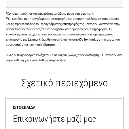
†
Χρησιμοποιούνται και επιστρέφονται άδειες μόνο στη Lexmark.
††
Οι κασέτες του προγράμματος επιστροφής της Lexmark υπόκεινται στους όρους
και τις προϋποθέσεις του προγράμματος επιστροφής της Lexmark. Ανατρέξτε στην
ιστοσελίδα lexmark.com/returnprogram για περισσότερες πληροφορίες. Οι
κανονικές κασέτες χωρίς τους όρους και τις προϋποθέσεις του προγράμματος
επιστροφής της Lexmark διατίθενται από την ιστοσελίδα lexmark.com ή μέσω των
συνεργατών της Lexmark Channel.
Όλες οι πληροφορίες ενδέχεται να αλλάξουν χωρίς προειδοποίηση. Η Lexmark δεν
φέρει ευθύνη για τυχόν λάθη ή παραλείψεις.
Σχετικό περιεχόμενο
ΙΣΤΟΣΕΛΊΔΑ
Επικοινωνήστε μαζί μας