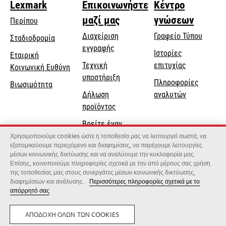
Lexmark
Επικοινωνήστε
Κέντρο
μαζί μας
γνώσεων
Περίπου
Διαχείριση
Γραφείο Τύπου
Σταδιοδρομία
εγγραφής
Ιστορίες
Εταιρική
Τεχνική
επιτυχίας
opens
Κοινωνική Ευθύνη
opens
υποστήριξη
in
Πληροφορίες
Βιωσιμότητα
in
a
Δήλωση
αναλυτών
a
new
προϊόντος
new
tab
Βρείτε έναν
tab
αντιπρόσωπο
Χρησιμοποιούμε cookies ώστε η τοποθεσία μας να λειτουργεί σωστά, να
εξατομικεύουμε περιεχόμενο και διαφημίσεις, να παρέχουμε λειτουργίες
Κατάλογος
μέσων κοινωνικής δικτύωσης και να αναλύουμε την κυκλοφορία μας.
Επίσης, κοινοποιούμε πληροφορίες σχετικά με την από μέρους σας χρήση
χονδρεμπόρων
της τοποθεσίας μας στους συνεργάτες μέσων κοινωνικής δικτύωσης,
διαφημίσεων και ανάλυσης.
Περισσότερες πληροφορίες σχετικά με το
απόρρητό σας
Lexmark International, Inc., μια εταιρεία της Xerox
©2026 Με την επιφύλαξη παντός δικαιώματος.
Νομικός
Μυστικότητα
ΑΠΟΔΟΧΉ ΌΛΩΝ ΤΩΝ COOKIES