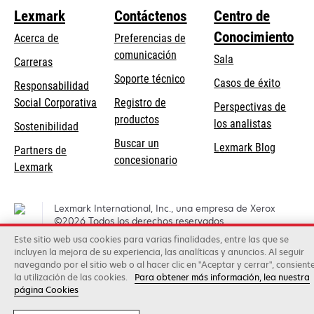
Lexmark
Contáctenos
Centro de
Conocimiento
Acerca de
Preferencias de
comunicación
Sala
Carreras
se
Soporte técnico
Casos de éxito
Responsabilidad
abre
se
Social Corporativa
Registro de
Perspectivas de
en
abre
productos
los analistas
Sostenibilidad
una
en
Buscar un
pestaña
Lexmark Blog
Partners de
una
concesionario
nueva
Lexmark
pestaña
nueva
Lexmark International, Inc., una empresa de Xerox
©2026 Todos los derechos reservados.
Este sitio web usa cookies para varias finalidades, entre las que se
Privacidad
incluyen la mejora de su experiencia, las analíticas y anuncios. Al seguir
navegando por el sitio web o al hacer clic en "Aceptar y cerrar", consient
la utilización de las cookies.
Para obtener más información, lea nuestra
página Cookies