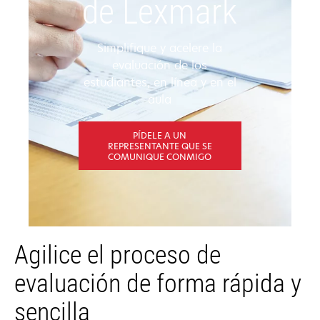
de Lexmark
Simplifique y acelere la
evaluación de los
estudiantes, en línea y en el
aula
PÍDELE A UN
REPRESENTANTE QUE SE
COMUNIQUE CONMIGO
Agilice el proceso de
evaluación de forma rápida y
sencilla