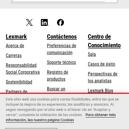
Lexmark
Contáctenos
Centro de
Conocimiento
Acerca de
Preferencias de
comunicación
Sala
Carreras
se
Soporte técnico
Casos de éxito
Responsabilidad
abre
se
Social Corporativa
Registro de
Perspectivas de
en
abre
productos
los analistas
Sostenibilidad
una
en
Buscar un
pestaña
Lexmark Blog
Partners de
una
concesionario
nueva
Lexmark
pestaña
Este sitio web usa cookies para varias finalidades, entre las que se
incluyen la mejora de su experiencia, las analíticas y anuncios. Al
nueva
seguir navegando por el sitio web o al hacer clic en "Aceptar y
cerrar", consiente la utilización de las cookies.
Para obtener más
Lexmark International, Inc., una empresa de Xerox
información, lea nuestra página Cookies
©2026 Todos los derechos reservados.