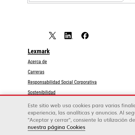
Lexmark
Acerca de
Carreras
se
Responsabilidad Social Corporativa
abre
Sostenibilidad
en
Partners de Lexmark
una
Este sitio web usa cookies para varias final
pestaña
experiencia, las analíticas y anuncios. Al se
nueva
"Aceptar y cerrar", consiente la utilización de
Lexmark International, Inc., una empresa de Xe
©2026 Todos los derechos reservados.
nuestra página Cookies