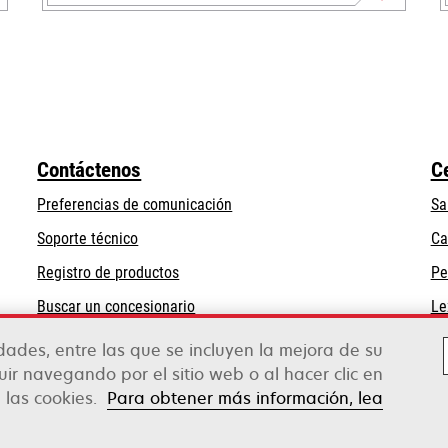
se
abre
en
una
pestaña
nueva
Contáctenos
C
Preferencias de comunicación
Sa
se
Soporte técnico
Ca
abre
Registro de productos
Pe
en
Buscar un concesionario
Le
una
pestaña
idades, entre las que se incluyen la mejora de su
nueva
guir navegando por el sitio web o al hacer clic en
 las cookies.
Para obtener más información, lea
rox