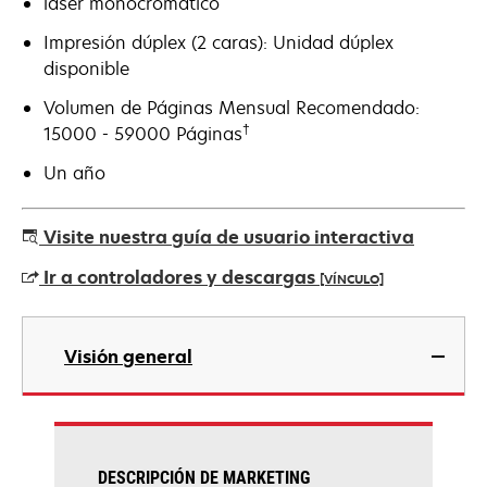
láser monocromático
Impresión dúplex (2 caras): Unidad dúplex
disponible
Volumen de Páginas Mensual Recomendado:
†
15000 - 59000 Páginas
Un año
Visite nuestra guía de usuario interactiva
Ir a controladores y descargas
[VÍNCULO]
se
abre
Visión general
en
una
pestaña
nueva
DESCRIPCIÓN DE MARKETING