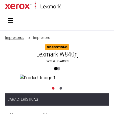
Inicio
Impresoras
impresora
DISCONTINUO
Lexmark W840
n
Parte #.: 25A0001
CARACTERÍSTICAS