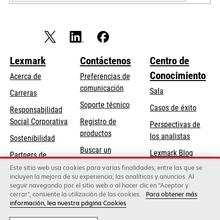
Lexmark
Contáctenos
Centro de
Conocimiento
Acerca de
Preferencias de
comunicación
Sala
Carreras
se
Soporte técnico
Casos de éxito
Responsabilidad
abre
se
Social Corporativa
Registro de
Perspectivas de
en
abre
productos
los analistas
Sostenibilidad
una
en
Buscar un
pestaña
Lexmark Blog
Partners de
una
concesionario
nueva
Lexmark
Este sitio web usa cookies para varias finalidades, entre las que se
pestaña
incluyen la mejora de su experiencia, las analíticas y anuncios. Al
nueva
seguir navegando por el sitio web o al hacer clic en "Aceptar y
cerrar", consiente la utilización de las cookies.
Para obtener más
Lexmark International, Inc., una empresa de Xerox
información, lea nuestra página Cookies
©2026 Todos los derechos reservados.