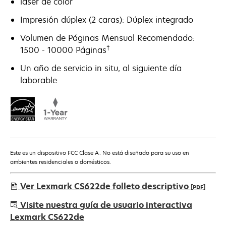
láser de color
Impresión dúplex (2 caras): Dúplex integrado
Volumen de Páginas Mensual Recomendado:
†
1500 - 10000 Páginas
Un año de servicio in situ, al siguiente día
laborable
Este es un dispositivo FCC Clase A. No está diseñado para su uso en
ambientes residenciales o domésticos.
Ver Lexmark CS622de folleto descriptivo
[PDF]
se
Visite nuestra guía de usuario interactiva
abre
Lexmark CS622de