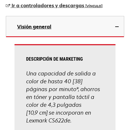
en
Ir a controladores y descargas
[VÍNCULO]
una
pestaña
se
nueva
abre
Visión general
en
una
pestaña
nueva
DESCRIPCIÓN DE MARKETING
Una capacidad de salida a
color de hasta 40 [38]
páginas por minuto*, ahorros
en tóner y pantalla táctil a
color de 4,3 pulgadas
[10,9 cm] se incorporan en
Lexmark CS622de.