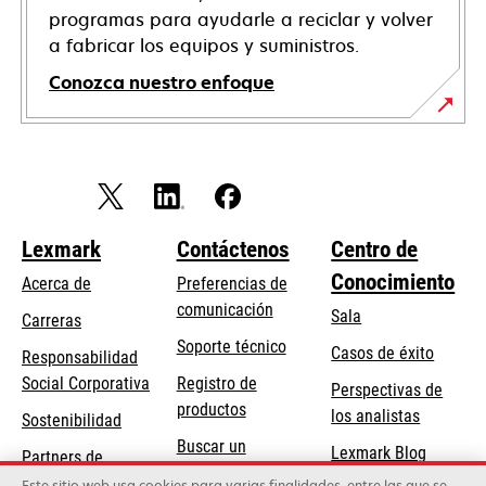
programas para ayudarle a reciclar y volver
a fabricar los equipos y suministros.
Conozca nuestro enfoque
Lexmark
Contáctenos
Centro de
Conocimiento
Acerca de
Preferencias de
comunicación
Sala
Carreras
se
Soporte técnico
Casos de éxito
Responsabilidad
abre
se
Social Corporativa
Registro de
Perspectivas de
en
abre
productos
los analistas
Sostenibilidad
una
en
Buscar un
pestaña
Lexmark Blog
Partners de
una
concesionario
nueva
Lexmark
Este sitio web usa cookies para varias finalidades, entre las que se