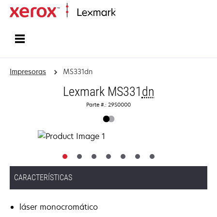
Inicio
Impresoras
MS331dn
Lexmark MS331
dn
Parte #.: 29S0000
CARACTERÍSTICAS
láser monocromático