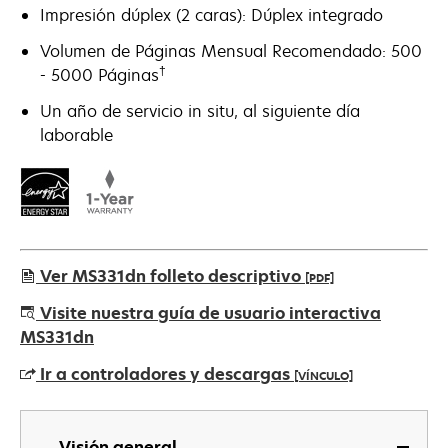
Impresión dúplex (2 caras): Dúplex integrado
Volumen de Páginas Mensual Recomendado: 500
†
- 5000 Páginas
Un año de servicio in situ, al siguiente día
laborable
Ver MS331dn folleto descriptivo
[PDF]
se
Visite nuestra guía de usuario interactiva
abre
MS331dn
en
Ir a controladores y descargas
[VÍNCULO]
una
pestaña
se
nueva
abre
Visión general