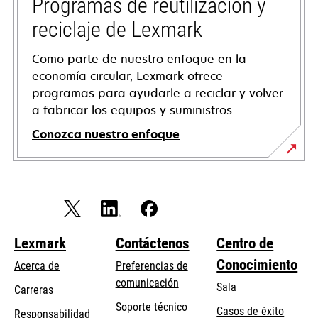
pestaña
Programas de reutilización y
nueva
reciclaje de Lexmark
Como parte de nuestro enfoque en la
economía circular, Lexmark ofrece
programas para ayudarle a reciclar y volver
a fabricar los equipos y suministros.
Conozca nuestro enfoque
Lexmark
Contáctenos
Centro de
Conocimiento
Acerca de
Preferencias de
comunicación
Sala
Carreras
se
Soporte técnico
Casos de éxito
Responsabilidad