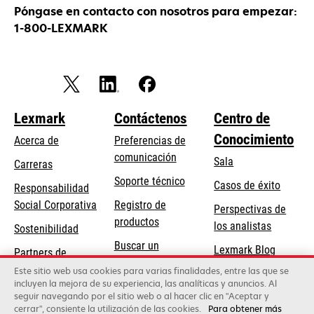
Póngase en contacto con nosotros para empezar:
1-800-LEXMARK
Lexmark
Contáctenos
Centro de
Conocimiento
Acerca de
Preferencias de
comunicación
Sala
Carreras
se
Soporte técnico
Casos de éxito
Responsabilidad
abre
se
Social Corporativa
Registro de
Perspectivas de
en
abre
productos
los analistas
Sostenibilidad
una
en
Buscar un
pestaña
Lexmark Blog
Partners de
una
concesionario
nueva
Lexmark
Este sitio web usa cookies para varias finalidades, entre las que se
pestaña
incluyen la mejora de su experiencia, las analíticas y anuncios. Al
nueva
seguir navegando por el sitio web o al hacer clic en "Aceptar y
cerrar", consiente la utilización de las cookies.
Para obtener más
Lexmark International, Inc., una empresa de Xerox