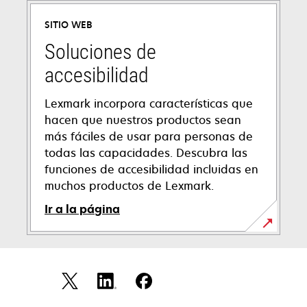
SITIO WEB
Soluciones de
accesibilidad
Lexmark incorpora características que
hacen que nuestros productos sean
más fáciles de usar para personas de
todas las capacidades. Descubra las
funciones de accesibilidad incluidas en
muchos productos de Lexmark.
Ir a la página
se
abre
en
una
pestaña