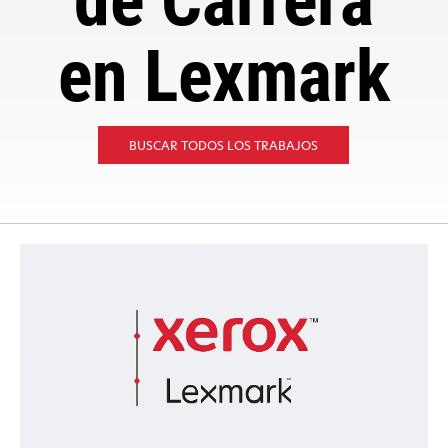
de Carrera
en Lexmark
SE
BUSCAR TODOS LOS TRABAJOS
ABRE
EN
UNA
PESTAÑA
NUEVA