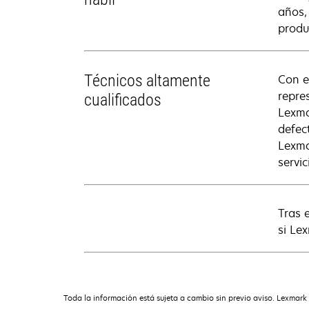
años,
produ
Técnicos altamente
Con e
repre
cualificados
Lexma
defec
Lexma
servic
Tras 
si Le
Toda la información está sujeta a cambio sin previo aviso. Lexmark 