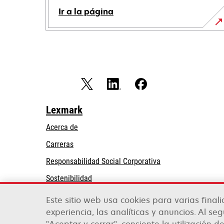
Ir a la página
Lexmark
Acerca de
Carreras
se
Responsabilidad Social Corporativa
abre
Sostenibilidad
en
Partners de Lexmark
una
Este sitio web usa cookies para varias final
pestaña
experiencia, las analíticas y anuncios. Al se
nueva