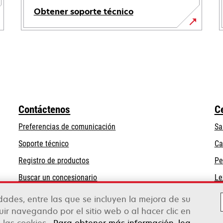
Obtener soporte técnico
se
abre
en
una
pestaña
nueva
Contáctenos
C
Preferencias de comunicación
Sa
se
Soporte técnico
Ca
abre
Registro de productos
Pe
en
Buscar un concesionario
Le
una
pestaña
idades, entre las que se incluyen la mejora de su
nueva
guir navegando por el sitio web o al hacer clic en