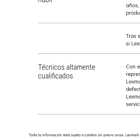
años,
produ
Tras 
si Le
Técnicos altamente
Con e
repre
cualificados
Lexma
defec
Lexma
servic
Toda la información está sujeta a cambio sin previo aviso. Lexmark 