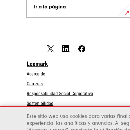
Ir a la página
Lexmark
Acerca de
Carreras
se
Responsabilidad Social Corporativa
abre
Sostenibilidad
en
Partners de Lexmark
una
Este sitio web usa cookies para varias final
pestaña
experiencia, las analíticas y anuncios. Al se
nueva