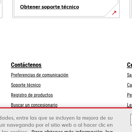
Obtener soporte técnico
se
abre
en
una
pestaña
nueva
Contáctenos
C
Preferencias de comunicación
Sa
se
Soporte técnico
Ca
abre
Registro de productos
Pe
en
Buscar un concesionario
Le
una
pestaña
idades, entre las que se incluyen la mejora de su
nueva
guir navegando por el sitio web o al hacer clic en