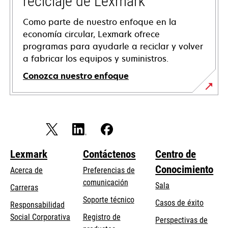
reciclaje de Lexmark
Como parte de nuestro enfoque en la
economía circular, Lexmark ofrece
programas para ayudarle a reciclar y volver
a fabricar los equipos y suministros.
Conozca nuestro enfoque
Lexmark
Contáctenos
Centro de
Conocimiento
Acerca de
Preferencias de
comunicación
Sala
Carreras
se
Soporte técnico
Casos de éxito
Responsabilidad
abre
se
Social Corporativa
Registro de
Perspectivas de
en