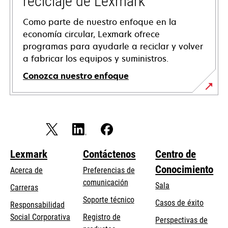
reciclaje de Lexmark
Como parte de nuestro enfoque en la
economía circular, Lexmark ofrece
programas para ayudarle a reciclar y volver
a fabricar los equipos y suministros.
Conozca nuestro enfoque
Lexmark
Contáctenos
Centro de
Conocimiento
Acerca de
Preferencias de
comunicación
Sala
Carreras
se
Soporte técnico
Casos de éxito
Responsabilidad
abre
se
Social Corporativa
Registro de
Perspectivas de
en