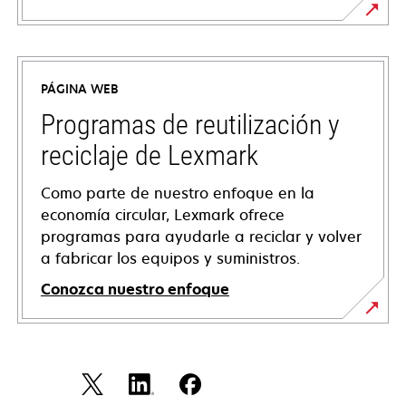
se
abre
en
PÁGINA WEB
una
pestaña
Programas de reutilización y
nueva
reciclaje de Lexmark
Como parte de nuestro enfoque en la
economía circular, Lexmark ofrece
programas para ayudarle a reciclar y volver
a fabricar los equipos y suministros.
Conozca nuestro enfoque