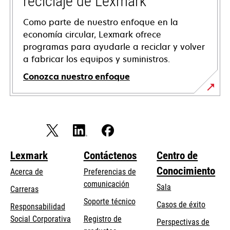
reciclaje de Lexmark
Como parte de nuestro enfoque en la
economía circular, Lexmark ofrece
programas para ayudarle a reciclar y volver
a fabricar los equipos y suministros.
Conozca nuestro enfoque
Lexmark
Contáctenos
Centro de
Conocimiento
Acerca de
Preferencias de
comunicación
Sala
Carreras
se
Soporte técnico
Casos de éxito
Responsabilidad
abre
se
Social Corporativa
Registro de
Perspectivas de
en