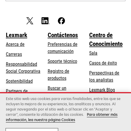
Lexmark
Contáctenos
Centro de
Conocimiento
Acerca de
Preferencias de
comunicación
Sala
Carreras
se
Soporte técnico
Casos de éxito
Responsabilidad
abre
se
Social Corporativa
Registro de
Perspectivas de
en
abre
productos
los analistas
Sostenibilidad
una
en
Buscar un
pestaña
Lexmark Blog
Partners de
una
concesionario
nueva
Lexmark
Este sitio web usa cookies para varias finalidades, entre las que se
pestaña
incluyen la mejora de su experiencia, las analíticas y anuncios. Al
nueva
seguir navegando por el sitio web o al hacer clic en "Aceptar y
cerrar", consiente la utilización de las cookies.
Para obtener más
Lexmark International, Inc., una empresa de Xerox
información, lea nuestra página Cookies
©2026 Todos los derechos reservados.