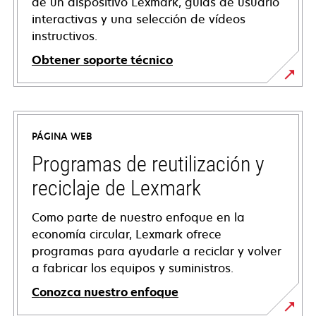
de un dispositivo Lexmark, guías de usuario
interactivas y una selección de vídeos
instructivos.
Obtener soporte técnico
se
abre
en
PÁGINA WEB
una
pestaña
Programas de reutilización y
nueva
reciclaje de Lexmark
Como parte de nuestro enfoque en la
economía circular, Lexmark ofrece
programas para ayudarle a reciclar y volver
a fabricar los equipos y suministros.
Conozca nuestro enfoque