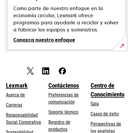
Como parte de nuestro enfoque en la
economía circular, Lexmark ofrece
programas para ayudarle a reciclar y volver
a fabricar los equipos y suministros.
Conozca nuestro enfoque
Lexmark
Contáctenos
Centro de
Conocimiento
Acerca de
Preferencias de
comunicación
Sala
Carreras
se
Soporte técnico
Casos de éxito
Responsabilidad
abre
se
Social Corporativa
Registro de
Perspectivas de
en
abre
productos
los analistas
Sostenibilidad