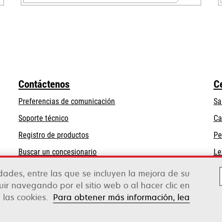
se
abre
en
una
pestaña
nueva
Contáctenos
C
Preferencias de comunicación
Sa
se
Soporte técnico
Ca
abre
Registro de productos
Pe
en
Buscar un concesionario
Le
una
pestaña
idades, entre las que se incluyen la mejora de su
nueva
guir navegando por el sitio web o al hacer clic en
 las cookies.
Para obtener más información, lea
rox