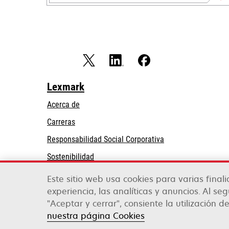
Lexmark
Acerca de
Carreras
se
Responsabilidad Social Corporativa
abre
Sostenibilidad
en
Partners de Lexmark
una
Este sitio web usa cookies para varias final
pestaña
experiencia, las analíticas y anuncios. Al se
nueva
"Aceptar y cerrar", consiente la utilización de
Lexmark International, Inc., una empresa de Xe
©2026 Todos los derechos reservados.
nuestra página Cookies