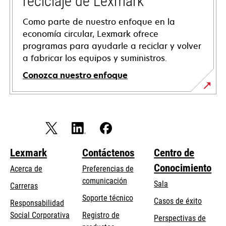
reciclaje de Lexmark
Como parte de nuestro enfoque en la
economía circular, Lexmark ofrece
programas para ayudarle a reciclar y volver
a fabricar los equipos y suministros.
Conozca nuestro enfoque
Lexmark
Contáctenos
Centro de
Conocimiento
Acerca de
Preferencias de
comunicación
Sala
Carreras
se
Soporte técnico
Casos de éxito
Responsabilidad
abre
se
Social Corporativa
Registro de
Perspectivas de
en