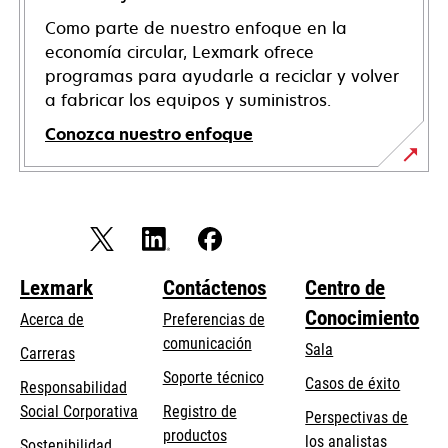
Como parte de nuestro enfoque en la
economía circular, Lexmark ofrece
programas para ayudarle a reciclar y volver
a fabricar los equipos y suministros.
Conozca nuestro enfoque
Lexmark
Contáctenos
Centro de
Conocimiento
Acerca de
Preferencias de
comunicación
Sala
Carreras
se
Soporte técnico
Casos de éxito
Responsabilidad
abre
se
Social Corporativa
Registro de
Perspectivas de
en
abre
productos
los analistas
Sostenibilidad