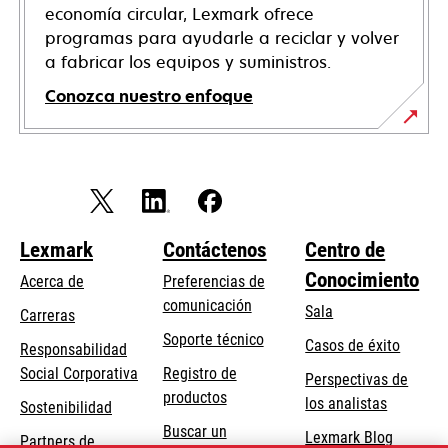
economía circular, Lexmark ofrece
programas para ayudarle a reciclar y volver
a fabricar los equipos y suministros.
Conozca nuestro enfoque
Lexmark
Contáctenos
Centro de
Conocimiento
Acerca de
Preferencias de
comunicación
Sala
Carreras
se
Soporte técnico
Casos de éxito
Responsabilidad
abre
se
Social Corporativa
Registro de
Perspectivas de
en
abre
productos
los analistas
Sostenibilidad
una
en
Buscar un
pestaña
Lexmark Blog
Partners de
una