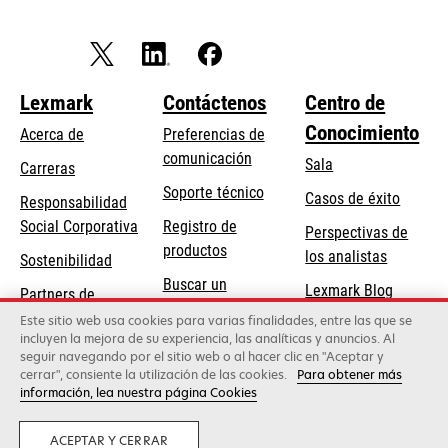
Lexmark
Contáctenos
Centro de
Conocimiento
Acerca de
Preferencias de
comunicación
Sala
Carreras
se
Soporte técnico
Casos de éxito
Responsabilidad
abre
se
Social Corporativa
Registro de
Perspectivas de
en
abre
productos
los analistas
Sostenibilidad
una
en
Buscar un
pestaña
Lexmark Blog
Partners de
una
concesionario
nueva
Lexmark
Este sitio web usa cookies para varias finalidades, entre las que se
pestaña
incluyen la mejora de su experiencia, las analíticas y anuncios. Al
nueva
seguir navegando por el sitio web o al hacer clic en "Aceptar y
cerrar", consiente la utilización de las cookies.
Para obtener más
Lexmark International, Inc., una empresa de Xerox
información, lea nuestra página Cookies
©2026 Todos los derechos reservados.
Privacidad
ACEPTAR Y CERRAR