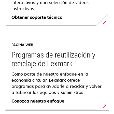
interactivas y una selección de vídeos
instructivos.
Obtener soporte técnico
se
abre
en
PÁGINA WEB
una
pestaña
Programas de reutilización y
nueva
reciclaje de Lexmark
Como parte de nuestro enfoque en la
economía circular, Lexmark ofrece
programas para ayudarle a reciclar y volver
a fabricar los equipos y suministros.
Conozca nuestro enfoque