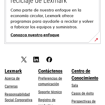
reciclaje de Lexmark
Como parte de nuestro enfoque en la
economía circular, Lexmark ofrece
programas para ayudarle a reciclar y volver
a fabricar los equipos y suministros.
Conozca nuestro enfoque
Lexmark
Contáctenos
Centro de
Conocimiento
Acerca de
Preferencias de
comunicación
Sala
Carreras
se
Soporte técnico
Casos de éxito
Responsabilidad
abre
se
Social Corporativa
Registro de
Perspectivas de
en