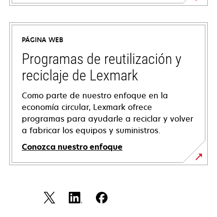
se
abre
en
PÁGINA WEB
una
pestaña
Programas de reutilización y
nueva
reciclaje de Lexmark
Como parte de nuestro enfoque en la
economía circular, Lexmark ofrece
programas para ayudarle a reciclar y volver
a fabricar los equipos y suministros.
Conozca nuestro enfoque