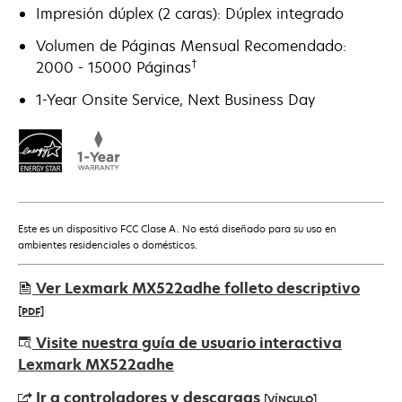
Impresión dúplex (2 caras): Dúplex integrado
Volumen de Páginas Mensual Recomendado:
†
2000 - 15000 Páginas
1-Year Onsite Service, Next Business Day
Este es un dispositivo FCC Clase A. No está diseñado para su uso en
ambientes residenciales o domésticos.
Ver Lexmark MX522adhe folleto descriptivo
[PDF]
se
Visite nuestra guía de usuario interactiva
abre
Lexmark MX522adhe
en
Ir a controladores y descargas
[VÍNCULO]