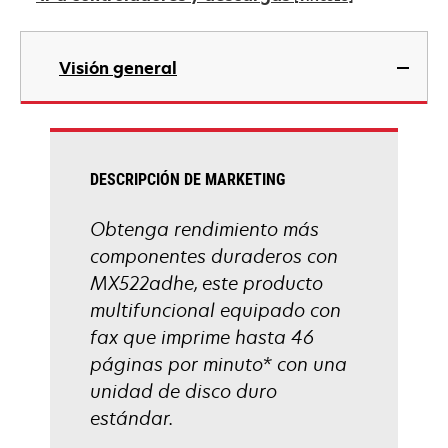
una
pestaña
se
nueva
abre
Visión general
en
una
pestaña
nueva
DESCRIPCIÓN DE MARKETING
Obtenga rendimiento más
componentes duraderos con
MX522adhe, este producto
multifuncional equipado con
fax que imprime hasta 46
páginas por minuto* con una
unidad de disco duro
estándar.