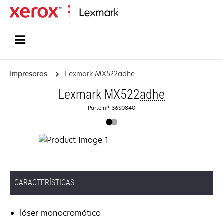
Inicio
Impresoras
Lexmark MX522adhe
Lexmark MX522
adhe
Parte nº: 36S0840
CARACTERÍSTICAS
láser monocromático