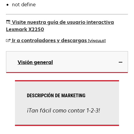
not define
Visite nuestra guía de usuario interactiva
Lexmark X2250
Ir a controladores y descargas
[VÍNCULO]
se
abre
Visión general
en
una
pestaña
nueva
DESCRIPCIÓN DE MARKETING
¡Tan fácil como contar 1-2-3!