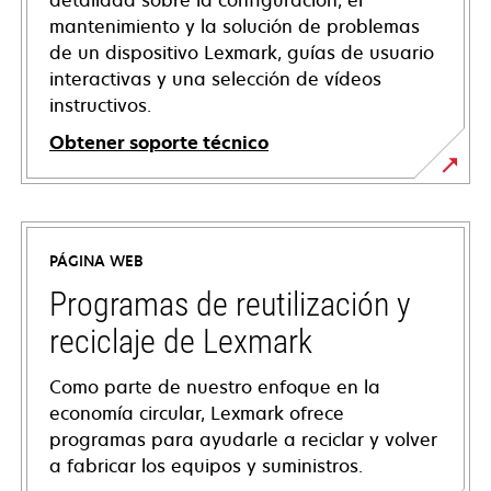
detallada sobre la configuración, el
mantenimiento y la solución de problemas
de un dispositivo Lexmark, guías de usuario
interactivas y una selección de vídeos
instructivos.
Obtener soporte técnico
se
abre
en
PÁGINA WEB
una
pestaña
Programas de reutilización y
nueva
reciclaje de Lexmark
Como parte de nuestro enfoque en la
economía circular, Lexmark ofrece
programas para ayudarle a reciclar y volver
a fabricar los equipos y suministros.