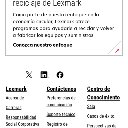
reciclaje de Lexmark
Como parte de nuestro enfoque en la
economía circular, Lexmark ofrece
programas para ayudarle a reciclar y volver
a fabricar los equipos y suministros.
Conozca nuestro enfoque
Lexmark
Contáctenos
Centro de
Conocimiento
Acerca de
Preferencias de
comunicación
Sala
Carreras
se
Soporte técnico
Casos de éxito
Responsabilidad
abre
se
Social Corporativa
Registro de
Perspectivas de
en