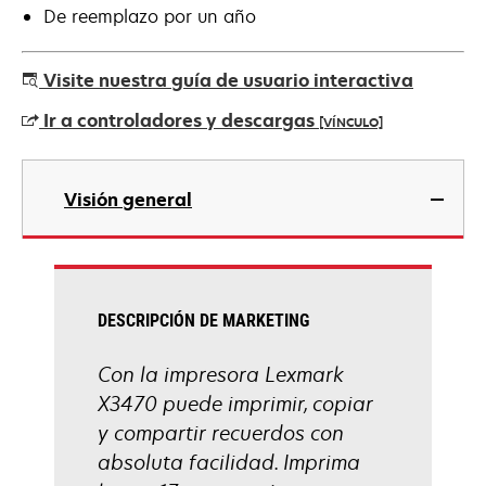
De reemplazo por un año
Visite nuestra guía de usuario interactiva
Ir a controladores y descargas
[VÍNCULO]
se
abre
Visión general
en
una
pestaña
nueva
DESCRIPCIÓN DE MARKETING
Con la impresora Lexmark
X3470 puede imprimir, copiar
y compartir recuerdos con
absoluta facilidad. Imprima