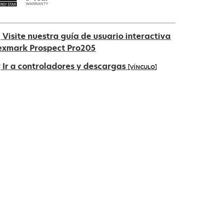
Visite nuestra guía de usuario interactiva
exmark Prospect Pro205
Ir a controladores y descargas
[VÍNCULO]
e
bre
n
na
estaña
ueva