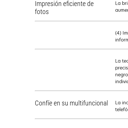
Impresión eficiente de
La br
aumen
fotos
(4) I
infor
La te
preci
negro
indivi
Confíe en su multifuncional
La in
telefó