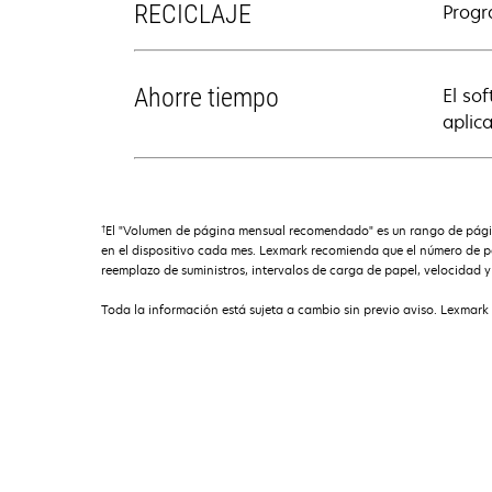
RECICLAJE
Progr
Ahorre tiempo
El so
aplic
†
El "Volumen de página mensual recomendado" es un rango de página
en el dispositivo cada mes. Lexmark recomienda que el número de pá
reemplazo de suministros, intervalos de carga de papel, velocidad y u
Toda la información está sujeta a cambio sin previo aviso. Lexmark 