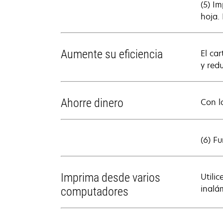
(5) I
hoja.
Aumente su eficiencia
El ca
y redu
Ahorre dinero
Con l
(6) F
Imprima desde varios
Utili
inalám
computadores