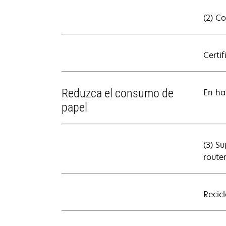
(2) C
Certi
Reduzca el consumo de
En ha
papel
(3) Su
route
Recic