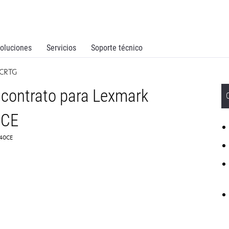
oluciones
Servicios
Soporte técnico
 CRTG
 contrato para Lexmark
0CE
C40CE