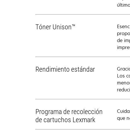
últim
Tóner Unison™
Esenc
propo
de im
impre
Rendimiento estándar
Graci
Los c
menor
reduc
Programa de recolección
Cuida
que no
de cartuchos Lexmark