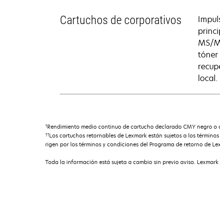
Cartuchos de corporativos
Impul
princ
MS/MX
tóner
recup
local.
†
Rendimiento medio continuo de cartucho declarado CMY negro o co
††
Los cartuchos retornables de Lexmark están sujetos a los término
rigen por los términos y condiciones del Programa de retorno de Le
Toda la información está sujeta a cambio sin previo aviso. Lexmark 