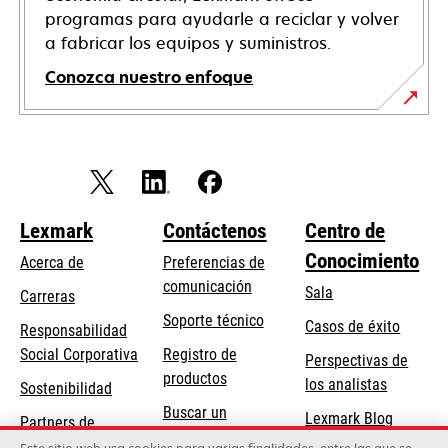
programas para ayudarle a reciclar y volver
a fabricar los equipos y suministros.
Conozca nuestro enfoque
Lexmark
Contáctenos
Centro de
Conocimiento
Acerca de
Preferencias de
comunicación
Sala
Carreras
se
Soporte técnico
Casos de éxito
Responsabilidad
abre
se
Social Corporativa
Registro de
Perspectivas de
en
abre
productos
los analistas
Sostenibilidad
una
en
Buscar un
pestaña
Lexmark Blog
Partners de
una
concesionario
nueva
Lexmark