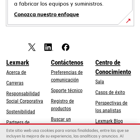
a fabricar los equipos y suministros.
Conozca nuestro enfoque
Lexmark
Contáctenos
Centro de
Conocimiento
Acerca de
Preferencias de
comunicación
Sala
Carreras
se
Soporte técnico
Casos de éxito
Responsabilidad
abre
se
Social Corporativa
Registro de
Perspectivas de
en
abre
productos
los analistas
Sostenibilidad
una
en
Buscar un
pestaña
Lexmark Blog
Partners de
una
concesionario
nueva
Lexmark
Este sitio web usa cookies para varias finalidades, entre las que se
pestaña
incluyen la mejora de su experiencia, las analíticas y anuncios. Al
nueva