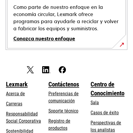
Como parte de nuestro enfoque en la
economía circular, Lexmark ofrece
programas para ayudarle a reciclar y volver
a fabricar los equipos y suministros.
Conozca nuestro enfoque
Lexmark
Contáctenos
Centro de
Conocimiento
Acerca de
Preferencias de
comunicación
Sala
Carreras
se
Soporte técnico
Casos de éxito
Responsabilidad
abre
se
Social Corporativa
Registro de
Perspectivas de
en
abre
productos
los analistas
Sostenibilidad
una