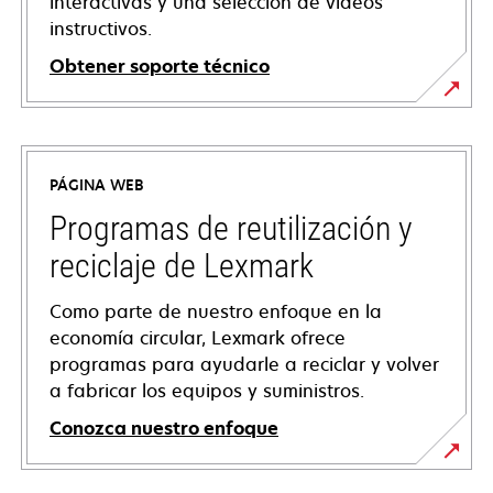
interactivas y una selección de vídeos
instructivos.
Obtener soporte técnico
se
abre
en
PÁGINA WEB
una
pestaña
Programas de reutilización y
nueva
reciclaje de Lexmark
Como parte de nuestro enfoque en la
economía circular, Lexmark ofrece
programas para ayudarle a reciclar y volver
a fabricar los equipos y suministros.
Conozca nuestro enfoque