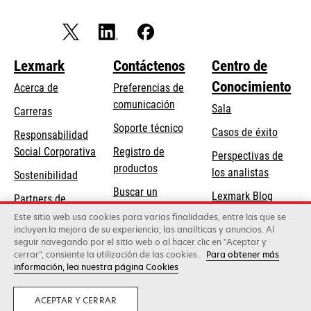
Lexmark
Contáctenos
Centro de
Conocimiento
Acerca de
Preferencias de
comunicación
Sala
Carreras
se
Soporte técnico
Casos de éxito
Responsabilidad
abre
se
Social Corporativa
Registro de
Perspectivas de
en
abre
productos
los analistas
Sostenibilidad
una
en
Buscar un
pestaña
Lexmark Blog
Partners de
una
concesionario
nueva
Lexmark
Este sitio web usa cookies para varias finalidades, entre las que se
pestaña
incluyen la mejora de su experiencia, las analíticas y anuncios. Al
nueva
seguir navegando por el sitio web o al hacer clic en "Aceptar y
cerrar", consiente la utilización de las cookies.
Para obtener más
Lexmark International, Inc., una empresa de Xerox
información, lea nuestra página Cookies
©2026 Todos los derechos reservados.
Privacidad
ACEPTAR Y CERRAR