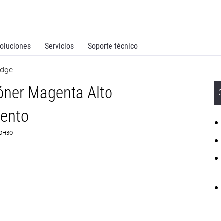
oluciones
Servicios
Soporte técnico
idge
óner Magenta Alto
ento
C0H30