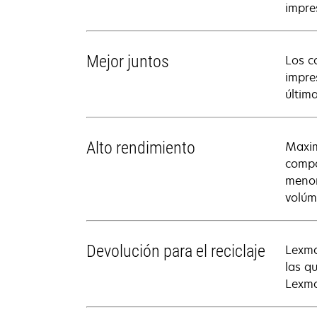
impre
Mejor juntos
Los c
impre
últim
Alto rendimiento
Maxim
compa
menor
volúm
Devolución para el reciclaje
Lexma
las q
Lexma