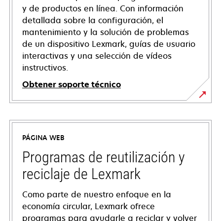
y de productos en línea. Con información
detallada sobre la configuración, el
mantenimiento y la solución de problemas
de un dispositivo Lexmark, guías de usuario
interactivas y una selección de vídeos
instructivos.
Obtener soporte técnico
se
abre
en
PÁGINA WEB
una
pestaña
Programas de reutilización y
nueva
reciclaje de Lexmark
Como parte de nuestro enfoque en la
economía circular, Lexmark ofrece
programas para ayudarle a reciclar y volver