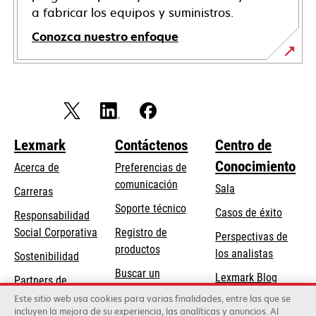
a fabricar los equipos y suministros.
Conozca nuestro enfoque
Lexmark
Contáctenos
Centro de
Conocimiento
Acerca de
Preferencias de
comunicación
Sala
Carreras
se
Soporte técnico
Casos de éxito
Responsabilidad
abre
se
Social Corporativa
Registro de
Perspectivas de
en
abre
productos
los analistas
Sostenibilidad
una
en
Buscar un
pestaña
Lexmark Blog
Partners de
una
concesionario
nueva
Lexmark
Este sitio web usa cookies para varias finalidades, entre las que se
pestaña
incluyen la mejora de su experiencia, las analíticas y anuncios. Al