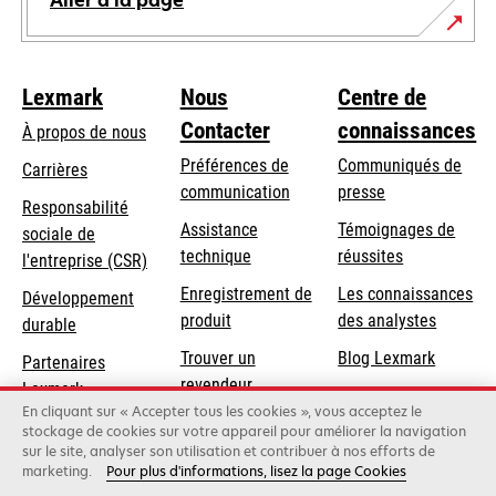
Aller à la page
Lexmark
Nous
Centre de
Contacter
connaissances
À propos de nous
Préférences de
Communiqués de
Carrières
communication
presse
s’ouvre
Responsabilité
s’ouvre
Assistance
Témoignages de
dans
sociale de
dans
s’ouvre
technique
réussites
un
s’ouvre
l'entreprise (CSR)
un
dans
nouvel
dans
Enregistrement de
Les connaissances
Développement
nouvel
un
onglet
un
produit
des analystes
durable
onglet
nouvel
nouvel
Trouver un
Blog Lexmark
onglet
Partenaires
onglet
revendeur
Lexmark
En cliquant sur « Accepter tous les cookies », vous acceptez le
stockage de cookies sur votre appareil pour améliorer la navigation
sur le site, analyser son utilisation et contribuer à nos efforts de
Lexmark International, Inc., une entreprise Xerox
marketing.
Pour plus d'informations, lisez la page Cookies
©2026 Tous droits réservés.