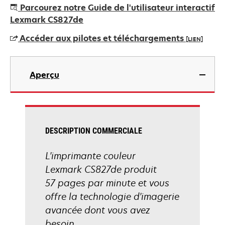
s’ouvre
Parcourez notre Guide de l'utilisateur interactif
dans
Lexmark CS827de
un
Accéder aux pilotes et téléchargements
[LIEN]
nouvel
onglet
s’ouvre
dans
Aperçu
un
nouvel
onglet
DESCRIPTION COMMERCIALE
L'imprimante couleur
Lexmark CS827de produit
57 pages par minute et vous
offre la technologie d'imagerie
avancée dont vous avez
besoin.