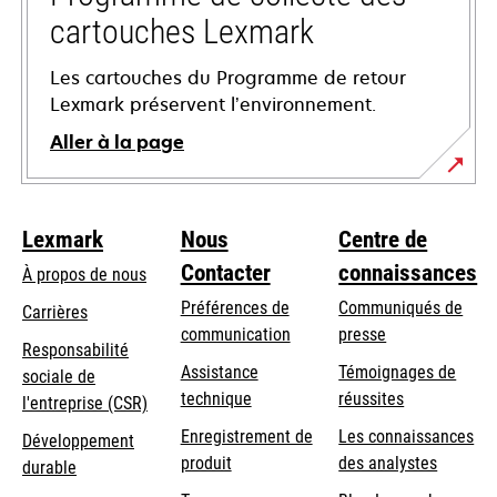
cartouches Lexmark
Les cartouches du Programme de retour
Lexmark préservent l’environnement.
Aller à la page
Lexmark
Nous
Centre de
Contacter
connaissances
À propos de nous
Préférences de
Communiqués de
Carrières
communication
presse
s’ouvre
Responsabilité
s’ouvre
Assistance
Témoignages de
dans
sociale de
dans
s’ouvre
technique
réussites
un
s’ouvre
l'entreprise (CSR)
un
dans
nouvel
dans
Enregistrement de
Les connaissances
Développement
nouvel
un
onglet
un
produit
des analystes
durable
onglet
nouvel
nouvel