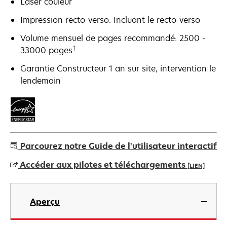
Laser couleur
Impression recto-verso: Incluant le recto-verso
Volume mensuel de pages recommandé: 2500 -
†
33000 pages
Garantie Constructeur 1 an sur site, intervention le
lendemain
Parcourez notre Guide de l'utilisateur interactif
Accéder aux pilotes et téléchargements
[LIEN]
s’ouvre
dans
Aperçu
un
nouvel