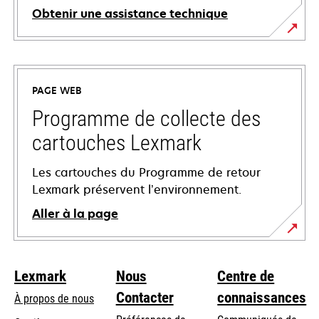
Obtenir une assistance technique
s’ouvre
dans
un
PAGE WEB
nouvel
onglet
Programme de collecte des
cartouches Lexmark
Les cartouches du Programme de retour
Lexmark préservent l’environnement.
Aller à la page
Lexmark
Nous
Centre de
Contacter
connaissances
À propos de nous