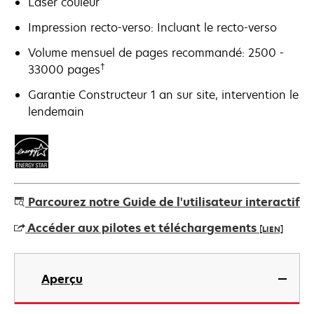
Laser couleur
Impression recto-verso: Incluant le recto-verso
Volume mensuel de pages recommandé: 2500 -
†
33000 pages
Garantie Constructeur 1 an sur site, intervention le
lendemain
Parcourez notre Guide de l'utilisateur interactif
Accéder aux pilotes et téléchargements
[LIEN]
s’ouvre
dans
Aperçu
un
nouvel