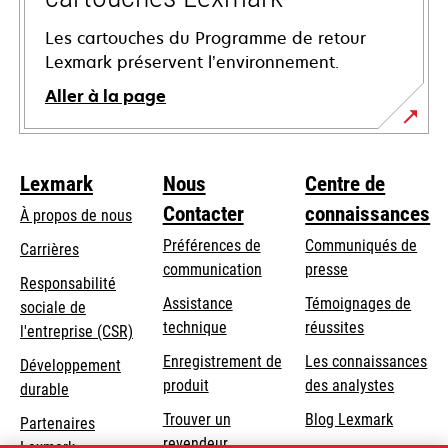
Les cartouches du Programme de retour
Lexmark préservent l’environnement.
Aller à la page
Lexmark
Nous
Centre de
Contacter
connaissances
À propos de nous
Préférences de
Communiqués de
Carrières
communication
presse
s’ouvre
Responsabilité
s’ouvre
Assistance
Témoignages de
dans
sociale de
dans
s’ouvre
technique
réussites
un
s’ouvre
l'entreprise (CSR)
un
dans
nouvel
dans
Enregistrement de
Les connaissances
Développement
nouvel
un
onglet
un
produit
des analystes
durable
onglet
nouvel
nouvel
Trouver un
Blog Lexmark
onglet
Partenaires
onglet
revendeur
Lexmark