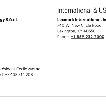
onglet
International & U
y S.à.r.l.
Lexmark International, In
740 W. New Circle Road
Lexington, KY 40550
Phone:
+1-859-232-2000
président Cecile Marnat
e CHE-108.514.208