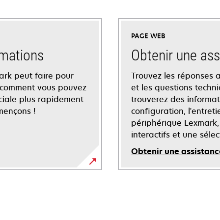
PAGE WEB
mations
Obtenir une ass
ark peut faire pour
Trouvez les réponses a
z comment vous pouvez
et les questions techn
ciale plus rapidement
trouverez des informati
mençons !
configuration, l'entre
périphérique Lexmark, 
interactifs et une séle
Obtenir une assistanc
s’ouvre
dans
un
nouvel