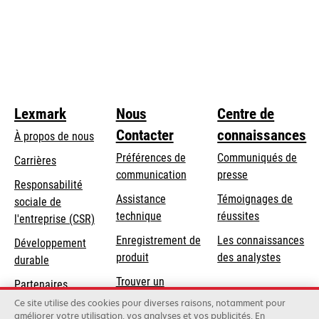
Lexmark
Nous
Centre de
Contacter
connaissances
À propos de nous
Préférences de
Communiqués de
Carrières
communication
presse
s’ouvre
Responsabilité
s’ouvre
Assistance
Témoignages de
dans
sociale de
dans
s’ouvre
technique
réussites
un
s’ouvre
l'entreprise (CSR)
un
dans
nouvel
dans
Enregistrement de
Les connaissances
Développement
nouvel
un
onglet
un
produit
des analystes
durable
onglet
nouvel
nouvel
Trouver un
onglet
Partenaires
onglet
revendeur
Lexmark
Ce site utilise des cookies pour diverses raisons, notamment pour
améliorer votre utilisation, vos analyses et vos publicités. En