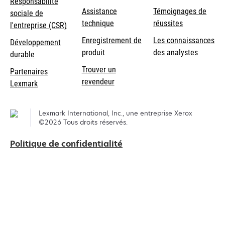
s’ouvre
Responsabilité
s’ouvre
Assistance
Témoignages de
dans
sociale de
dans
s’ouvre
technique
réussites
un
s’ouvre
l'entreprise (CSR)
un
dans
nouvel
dans
Enregistrement de
Les connaissances
Développement
nouvel
un
onglet
un
produit
des analystes
durable
onglet
nouvel
nouvel
Trouver un
onglet
Partenaires
onglet
revendeur
Lexmark
Lexmark International, Inc., une entreprise Xerox
©2026 Tous droits réservés.
Politique de confidentialité