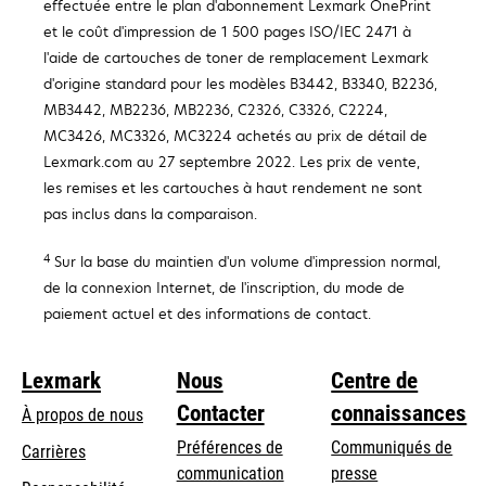
effectuée entre le plan d'abonnement Lexmark OnePrint
et le coût d'impression de 1 500 pages ISO/IEC 2471 à
l'aide de cartouches de toner de remplacement Lexmark
d'origine standard pour les modèles B3442, B3340, B2236,
MB3442, MB2236, MB2236, C2326, C3326, C2224,
MC3426, MC3326, MC3224 achetés au prix de détail de
Lexmark.com au 27 septembre 2022. Les prix de vente,
les remises et les cartouches à haut rendement ne sont
pas inclus dans la comparaison.
Sur la base du maintien d'un volume d'impression normal,
4
de la connexion Internet, de l'inscription, du mode de
paiement actuel et des informations de contact.
Lexmark
Nous
Centre de
Contacter
connaissances
À propos de nous
Préférences de
Communiqués de
Carrières
communication
presse