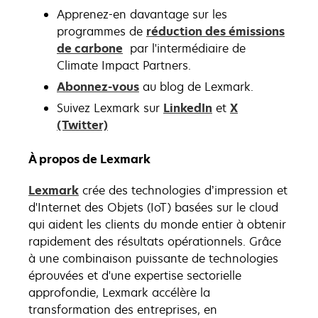
Apprenez-en davantage sur les
programmes de
réduction des émissions
s’ouvre
de carbone
par l'intermédiaire de
dans
Climate Impact Partners.
un
Abonnez-vous
au blog de Lexmark.
nouvel
s’ouvre
Suivez Lexmark sur
LinkedIn
et
X
onglet
s’ouvre
dans
(Twitter)
dans
un
un
nouvel
À propos de Lexmark
nouvel
onglet
Lexmark
crée des technologies d’impression et
onglet
d'Internet des Objets (IoT) basées sur le cloud
qui aident les clients du monde entier à obtenir
rapidement des résultats opérationnels. Grâce
à une combinaison puissante de technologies
éprouvées et d'une expertise sectorielle
approfondie, Lexmark accélère la
transformation des entreprises, en