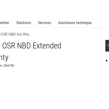
métier
Solutions
Services
Assistance technique
y OSR NBD Ext Wty
y OSR NBD Extended
nty
ce: 2356758