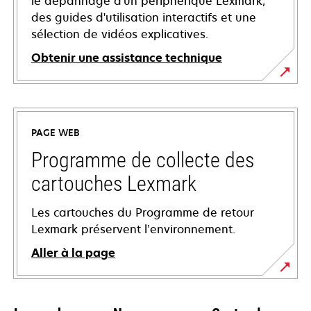
le dépannage d'un périphérique Lexmark,
des guides d'utilisation interactifs et une
sélection de vidéos explicatives.
Obtenir une assistance technique
s’ouvre
dans
un
PAGE WEB
nouvel
onglet
Programme de collecte des
cartouches Lexmark
Les cartouches du Programme de retour
Lexmark préservent l’environnement.
Aller à la page